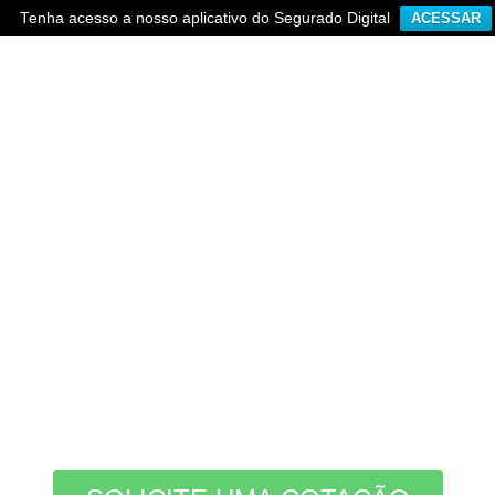
Tenha acesso a nosso aplicativo do Segurado Digital
ACESSAR
CONSÓRCIOS
Que tal
realizar
o
seu
sonho
sem juros
?
Com o Consórcio, você se planeja para conquistar seus
objetivos. O consórcio é uma ótima opção para você adquirir
um bem por meio de parcelas mensais e sem juros. Além do
sorteio mensal, é possível dar lances para ampliar as
chances de ser contemplado.