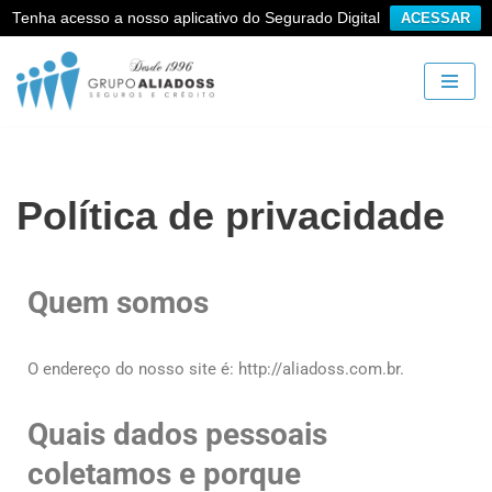
Tenha acesso a nosso aplicativo do Segurado Digital
ACESSAR
Pular
para
o
conteúdo
Política de privacidade
Quem somos
O endereço do nosso site é: http://aliadoss.com.br.
Quais dados pessoais
coletamos e porque