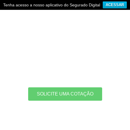
Tenha acesso a nosso aplicativo do Segurado Digital
ACESSAR
SEGURO DE FROTAS
uilidade
para os seus negócio
ibilidade que sua empresa pre
SOLICITE UMA COTAÇÃO